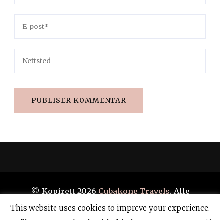
© Kopirett 2026
Cubakone Travels
. Alle
rettigheter er reservert.
Blossom Travel |
This website uses cookies to improve your experience.
Utviklet av
Blossom Themes
.Drevet av