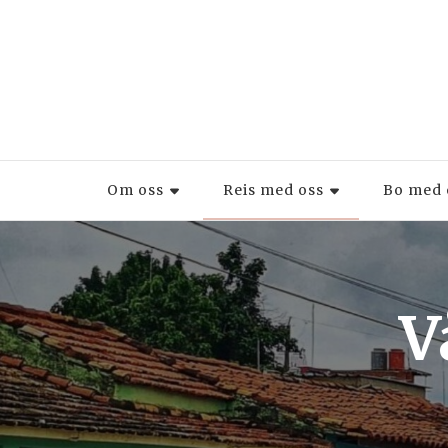
Om oss
Reis med oss
Bo med 
V