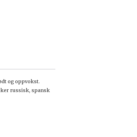
født og oppvokst.
kker russisk, spansk