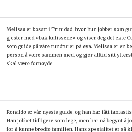
Melissa er bosatt i Trinidad, hvor hun jobber som gu
gjester med «bak kulissene» og viser deg det ekte C
som guide på våre rundturer på øya. Melissa er en be
person å være sammen med, og gjør alltid sitt ytterste
skal være fornøyde.
Ronaldo er vår nyeste guide, og han har fått fantasti
Han jobbet tidligere som lege, men har nå begynt å jo
for å kunne brødfø familien. Hans spesialitet er så k