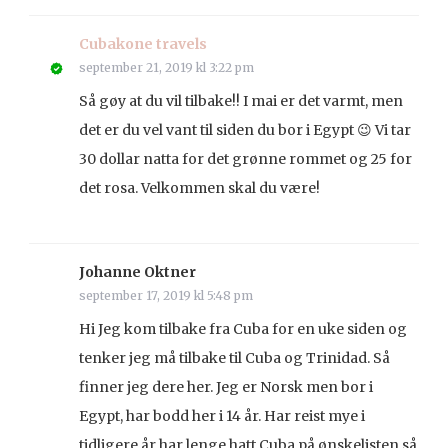
Cubakone travels
september 21, 2019 kl 3:22 pm
Så gøy at du vil tilbake!! I mai er det varmt, men
det er du vel vant til siden du bor i Egypt 😉 Vi tar
30 dollar natta for det grønne rommet og 25 for
det rosa. Velkommen skal du være!
Johanne Oktner
september 17, 2019 kl 5:48 pm
Hi Jeg kom tilbake fra Cuba for en uke siden og
tenker jeg må tilbake til Cuba og Trinidad. Så
finner jeg dere her. Jeg er Norsk men bor i
Egypt, har bodd her i 14 år. Har reist mye i
tidligere år har lenge hatt Cuba på ønskelisten så