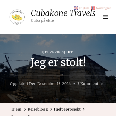
English
Norwegian
Cubakone Travels
Cuba på ekte
HJELPEPROSJEKT
Jeg er stolt!
Til
Oppdatert Den
Desember 13, 2024
3 Kommentarer
Jeg
Er
Stolt!
Hjem
Reiseblogg
Hjelpeprosjekt