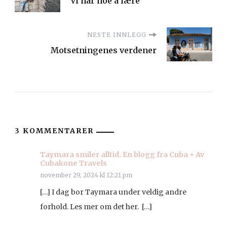
Vi har noe å lære
NESTE INNLEGG
Motsetningenes verdener
3 KOMMENTARER
Taymara smiler alltid. En blogg fra Cuba ⋆ Av
Cubakone Travels
november 29, 2024 kl 12:21 pm
[…] I dag bor Taymara under veldig andre
forhold. Les mer om det her. […]