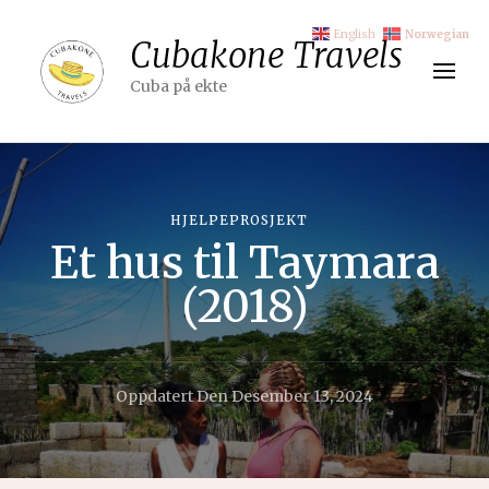
English
Norwegian
Cubakone Travels
Cuba på ekte
HJELPEPROSJEKT
Et hus til Taymara
(2018)
Oppdatert Den
Desember 13, 2024